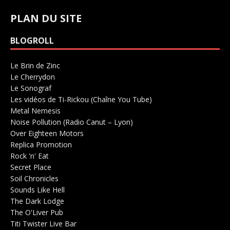
PLAN DU SITE
BLOGROLL
Le Brin de Zinc
Salle de concerts 0
Le Cherrydon
Salle de concerts 0
Le Sonograf
Salle de concerts 0
Les vidéos de Ti-Rickou (Chaîne You Tube)
0
Metal Nemesis
Radio 0
Noise Pollution (Radio Canut – Lyon)
0
Over Eighteen Motors
Salle de concerts 0
Replica Promotion
Production Musicale 0
Rock 'n' Eat
Salle de concerts 0
Secret Place
Salle de concerts 0
Soil Chronicles
Webzine 0
Sounds Like Hell
Production de Concerts 0
The Dark Lodge
Radio 0
The O'Liver Pub
Bar Concerts 0
Titi Twister Live Bar
Salle 0