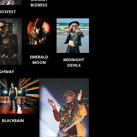
BIZNESS
IOSFEST
EMERALD
MIDNIGHT
MOON
DEVILS
IGHWAY
BLACKRAIN