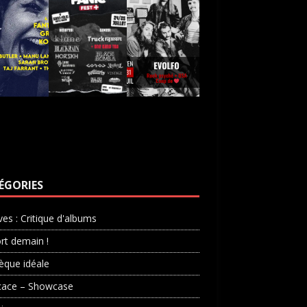
ÉGORIES
ves : Critique d'albums
rt demain !
èque idéale
cace – Showcase