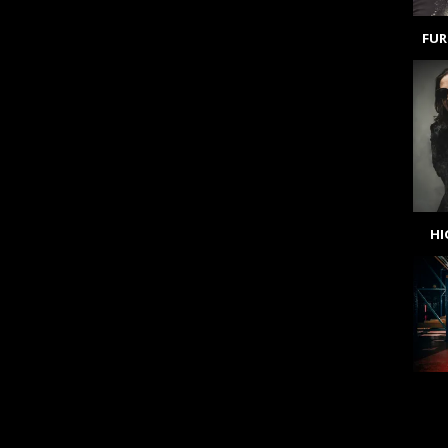
FUR
H