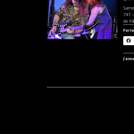
Samed
747 
de P
Parta
J’aime