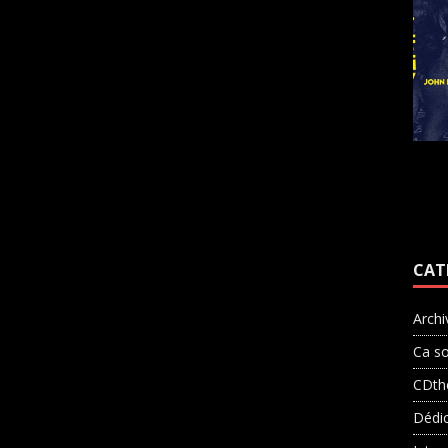
CAT
Archi
Ca so
CDth
Dédi