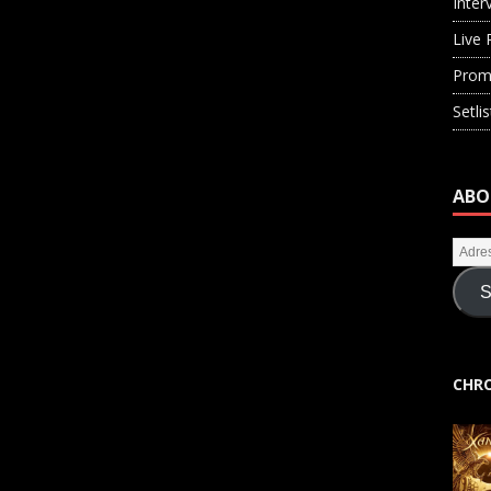
Inter
Live 
Prom
Setli
ABO
S
CHRO