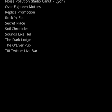
Noise Pollution (Radio Canut – Lyon)
0
Over Eighteen Motors
Salle de concerts 0
Replica Promotion
Production Musicale 0
Rock 'n' Eat
Salle de concerts 0
Secret Place
Salle de concerts 0
Soil Chronicles
Webzine 0
Sounds Like Hell
Production de Concerts 0
The Dark Lodge
Radio 0
The O'Liver Pub
Bar Concerts 0
Titi Twister Live Bar
Salle 0