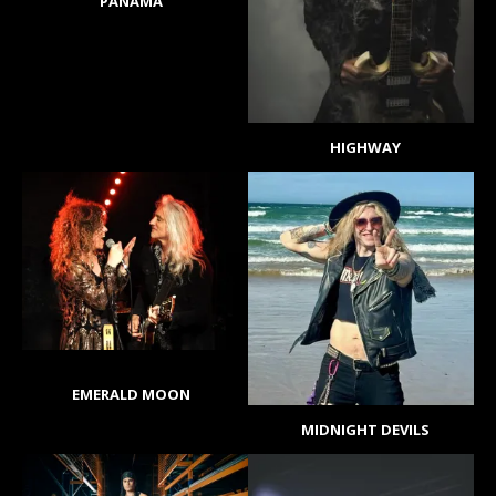
PANAMA
HIGHWAY
EMERALD MOON
MIDNIGHT DEVILS