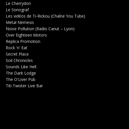
Le Cherrydon
Salle de concerts 0
Le Sonograf
Salle de concerts 0
Les vidéos de Ti-Rickou (Chaîne You Tube)
0
Metal Nemesis
Radio 0
Noise Pollution (Radio Canut – Lyon)
0
Over Eighteen Motors
Salle de concerts 0
Replica Promotion
Production Musicale 0
Rock 'n' Eat
Salle de concerts 0
Secret Place
Salle de concerts 0
Soil Chronicles
Webzine 0
Sounds Like Hell
Production de Concerts 0
The Dark Lodge
Radio 0
The O'Liver Pub
Bar Concerts 0
Titi Twister Live Bar
Salle 0