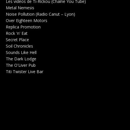
Les vidéos de Ti-Rickou (Chaîne You Tube)
0
Metal Nemesis
Radio 0
Noise Pollution (Radio Canut – Lyon)
0
Over Eighteen Motors
Salle de concerts 0
Replica Promotion
Production Musicale 0
Rock 'n' Eat
Salle de concerts 0
Secret Place
Salle de concerts 0
Soil Chronicles
Webzine 0
Sounds Like Hell
Production de Concerts 0
The Dark Lodge
Radio 0
The O'Liver Pub
Bar Concerts 0
Titi Twister Live Bar
Salle 0