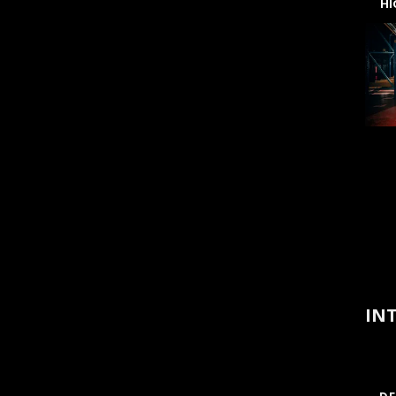
H
INT