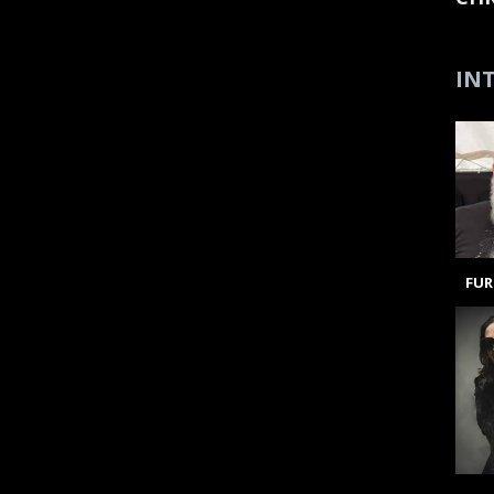
INT
FUR