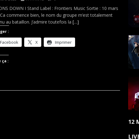
S DOWN I Stand Label : Frontiers Music Sortie : 10 mars
Ca commence bien, le nom du groupe m’est totalement
nu au bataillon. J’admire toutefois la
[…]
ger :
Facebook
X
Imprimer
 ça :
12 
LIV