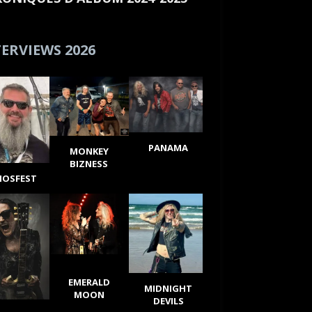
ERVIEWS 2026
PANAMA
MONKEY
BIZNESS
IOSFEST
EMERALD
MIDNIGHT
MOON
DEVILS