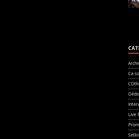
CAT
Archi
Ca so
CDth
Dédi
Inter
Live 
Prom
Setli