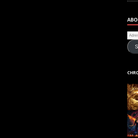
ABO
S
CHRO