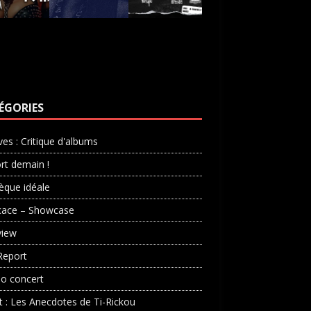
ÉGORIES
ves : Critique d'albums
rt demain !
èque idéale
cace – Showcase
view
Report
o concert
st : Les Anecdotes de Ti-Rickou