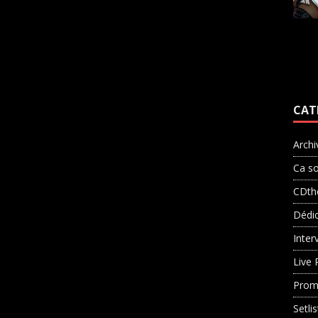
CAT
Archi
Ca so
CDth
Dédi
Inter
Live 
Prom
Setli