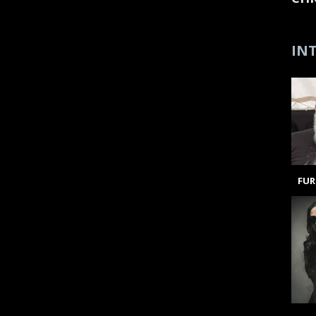
INT
FUR