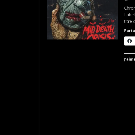
Chron
Label
titre
Parta
J’aime