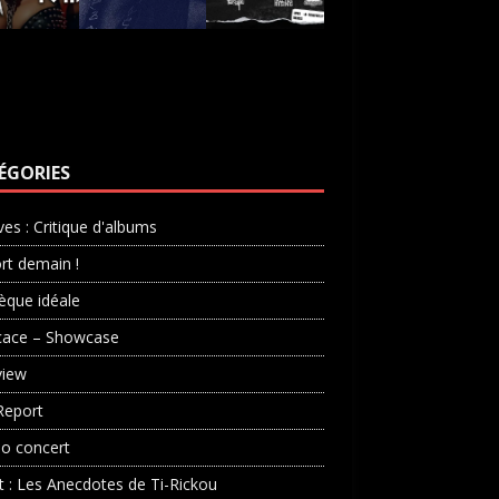
ÉGORIES
ves : Critique d'albums
rt demain !
èque idéale
cace – Showcase
view
Report
o concert
st : Les Anecdotes de Ti-Rickou