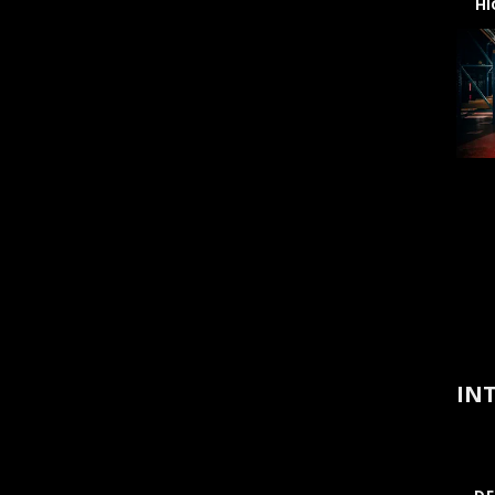
H
INT