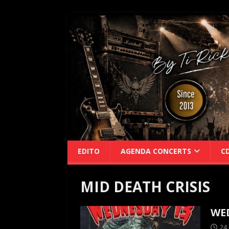
EDITO
AGENDA CONCERTS
C
MID DEATH CRISIS
WED
24 