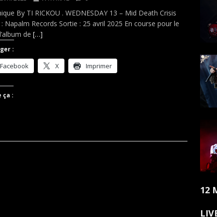
ique By TI RICKOU . WEDNESDAY 13 – Mid Death Crisis
 : Napalm Records Sortie : 25 avril 2025 En course pour le
 d’album de
[…]
ger :
Facebook
X
Imprimer
 ça :
12 
LIV