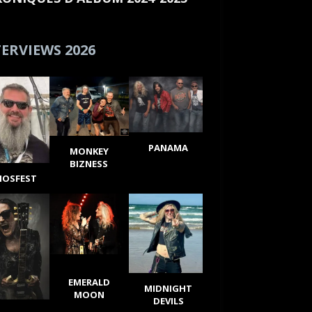
ERVIEWS 2026
PANAMA
MONKEY
BIZNESS
IOSFEST
EMERALD
MIDNIGHT
MOON
DEVILS