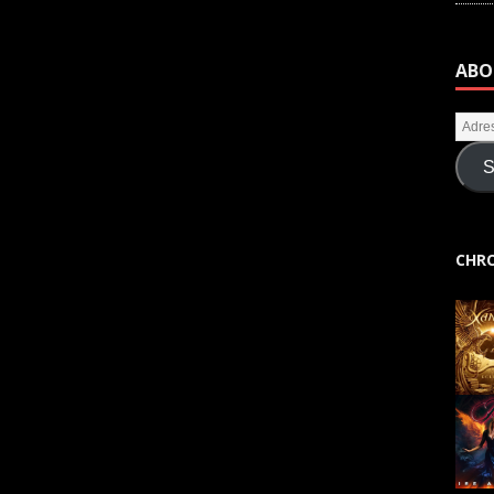
ABO
S
CHRO