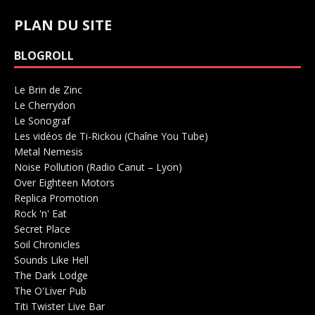
PLAN DU SITE
BLOGROLL
Le Brin de Zinc
Salle de concerts 0
Le Cherrydon
Salle de concerts 0
Le Sonograf
Salle de concerts 0
Les vidéos de Ti-Rickou (Chaîne You Tube)
0
Metal Nemesis
Radio 0
Noise Pollution (Radio Canut – Lyon)
0
Over Eighteen Motors
Salle de concerts 0
Replica Promotion
Production Musicale 0
Rock 'n' Eat
Salle de concerts 0
Secret Place
Salle de concerts 0
Soil Chronicles
Webzine 0
Sounds Like Hell
Production de Concerts 0
The Dark Lodge
Radio 0
The O'Liver Pub
Bar Concerts 0
Titi Twister Live Bar
Salle 0