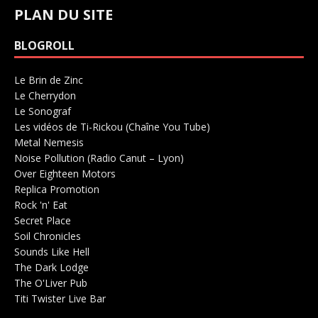
PLAN DU SITE
BLOGROLL
Le Brin de Zinc
Salle de concerts 0
Le Cherrydon
Salle de concerts 0
Le Sonograf
Salle de concerts 0
Les vidéos de Ti-Rickou (Chaîne You Tube)
0
Metal Nemesis
Radio 0
Noise Pollution (Radio Canut – Lyon)
0
Over Eighteen Motors
Salle de concerts 0
Replica Promotion
Production Musicale 0
Rock 'n' Eat
Salle de concerts 0
Secret Place
Salle de concerts 0
Soil Chronicles
Webzine 0
Sounds Like Hell
Production de Concerts 0
The Dark Lodge
Radio 0
The O'Liver Pub
Bar Concerts 0
Titi Twister Live Bar
Salle 0