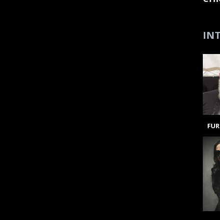
INT
FUR