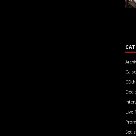
CAT
Archi
Ca so
CDth
Dédi
Inter
Live 
Prom
Setli