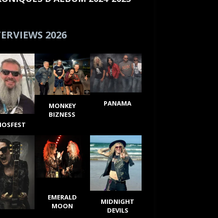
ERVIEWS 2026
PANAMA
MONKEY
BIZNESS
IOSFEST
EMERALD
MIDNIGHT
MOON
DEVILS