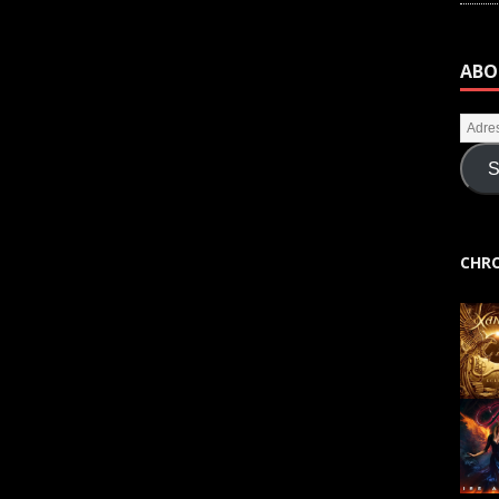
ABO
S
CHRO