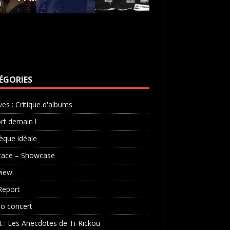
ÉGORIES
ves : Critique d'albums
rt demain !
èque idéale
cace – Showcase
view
Report
o concert
st : Les Anecdotes de Ti-Rickou