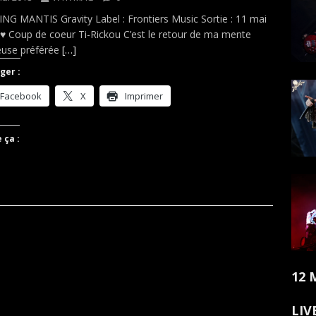
NG MANTIS Gravity Label : Frontiers Music Sortie : 11 mai
♥ Coup de coeur Ti-Rickou C’est le retour de ma mente
ieuse préférée
[…]
ger :
Facebook
X
Imprimer
 ça :
12 
LIV