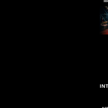
H
INT