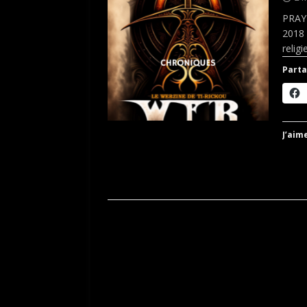
PRAYI
2018 
relig
Parta
J’aime