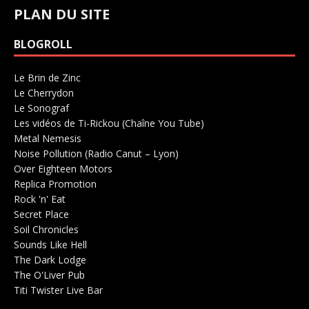
PLAN DU SITE
BLOGROLL
Le Brin de Zinc
Salle de concerts 0
Le Cherrydon
Salle de concerts 0
Le Sonograf
Salle de concerts 0
Les vidéos de Ti-Rickou (Chaîne You Tube)
0
Metal Nemesis
Radio 0
Noise Pollution (Radio Canut – Lyon)
0
Over Eighteen Motors
Salle de concerts 0
Replica Promotion
Production Musicale 0
Rock 'n' Eat
Salle de concerts 0
Secret Place
Salle de concerts 0
Soil Chronicles
Webzine 0
Sounds Like Hell
Production de Concerts 0
The Dark Lodge
Radio 0
The O'Liver Pub
Bar Concerts 0
Titi Twister Live Bar
Salle 0