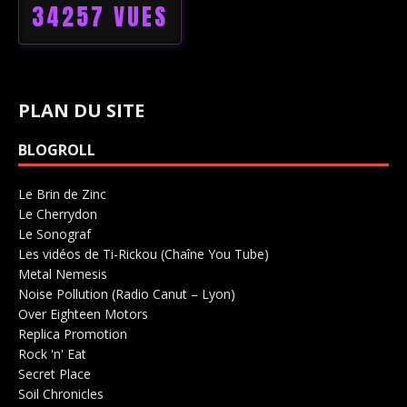
34257 VUES
PLAN DU SITE
BLOGROLL
Le Brin de Zinc
Salle de concerts 0
Le Cherrydon
Salle de concerts 0
Le Sonograf
Salle de concerts 0
Les vidéos de Ti-Rickou (Chaîne You Tube)
0
Metal Nemesis
Radio 0
Noise Pollution (Radio Canut – Lyon)
0
Over Eighteen Motors
Salle de concerts 0
Replica Promotion
Production Musicale 0
Rock 'n' Eat
Salle de concerts 0
Secret Place
Salle de concerts 0
Soil Chronicles
Webzine 0