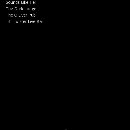
Sounds Like Hell
Production de Concerts 0
The Dark Lodge
Radio 0
The O'Liver Pub
Bar Concerts 0
Titi Twister Live Bar
Salle 0