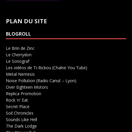
PLAN DU SITE
BLOGROLL
Le Brin de Zinc
Salle de concerts 0
Le Cherrydon
Salle de concerts 0
Le Sonograf
Salle de concerts 0
Les vidéos de Ti-Rickou (Chaîne You Tube)
0
Metal Nemesis
Radio 0
Noise Pollution (Radio Canut – Lyon)
0
Over Eighteen Motors
Salle de concerts 0
Replica Promotion
Production Musicale 0
Rock 'n' Eat
Salle de concerts 0
Secret Place
Salle de concerts 0
Soil Chronicles
Webzine 0
Sounds Like Hell
Production de Concerts 0
The Dark Lodge
Radio 0