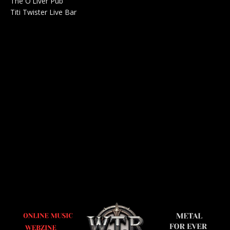
The O'Liver Pub
Bar Concerts 0
Titi Twister Live Bar
Salle 0