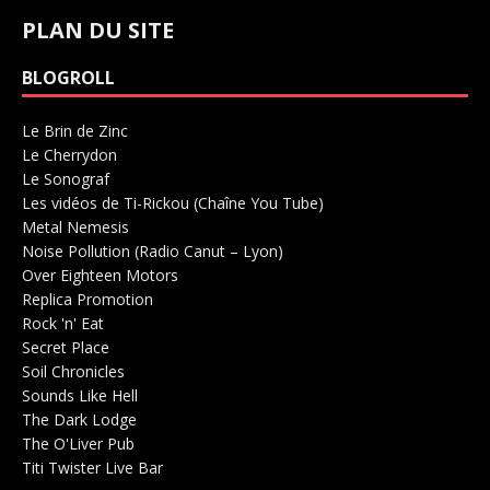
PLAN DU SITE
BLOGROLL
Le Brin de Zinc
Salle de concerts 0
Le Cherrydon
Salle de concerts 0
Le Sonograf
Salle de concerts 0
Les vidéos de Ti-Rickou (Chaîne You Tube)
0
Metal Nemesis
Radio 0
Noise Pollution (Radio Canut – Lyon)
0
Over Eighteen Motors
Salle de concerts 0
Replica Promotion
Production Musicale 0
Rock 'n' Eat
Salle de concerts 0
Secret Place
Salle de concerts 0
Soil Chronicles
Webzine 0
Sounds Like Hell
Production de Concerts 0
The Dark Lodge
Radio 0
The O'Liver Pub
Bar Concerts 0
Titi Twister Live Bar
Salle 0