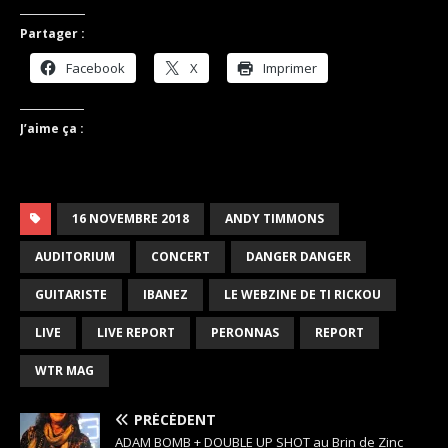
Partager :
Facebook
X
Imprimer
J’aime ça :
16 NOVEMBRE 2018
ANDY TIMMONS
AUDITORIUM
CONCERT
DANGER DANGER
GUITARISTE
IBANEZ
LE WEBZINE DE TI RICKOU
LIVE
LIVE REPORT
PERONNAS
REPORT
WTR MAG
PRÉCÉDENT
ADAM BOMB + DOUBLE UP SHOT au Brin de Zinc