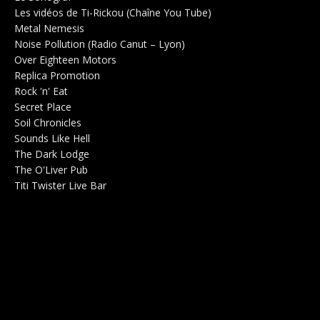
Les vidéos de Ti-Rickou (Chaîne You Tube)
0
Metal Nemesis
Radio 0
Noise Pollution (Radio Canut – Lyon)
0
Over Eighteen Motors
Salle de concerts 0
Replica Promotion
Production Musicale 0
Rock 'n' Eat
Salle de concerts 0
Secret Place
Salle de concerts 0
Soil Chronicles
Webzine 0
Sounds Like Hell
Production de Concerts 0
The Dark Lodge
Radio 0
The O'Liver Pub
Bar Concerts 0
Titi Twister Live Bar
Salle 0