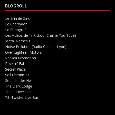
BLOGROLL
Le Brin de Zinc
Salle de concerts 0
Le Cherrydon
Salle de concerts 0
Le Sonograf
Salle de concerts 0
Les vidéos de Ti-Rickou (Chaîne You Tube)
0
Metal Nemesis
Radio 0
Noise Pollution (Radio Canut – Lyon)
0
Over Eighteen Motors
Salle de concerts 0
Replica Promotion
Production Musicale 0
Rock 'n' Eat
Salle de concerts 0
Secret Place
Salle de concerts 0
Soil Chronicles
Webzine 0
Sounds Like Hell
Production de Concerts 0
The Dark Lodge
Radio 0
The O'Liver Pub
Bar Concerts 0
Titi Twister Live Bar
Salle 0