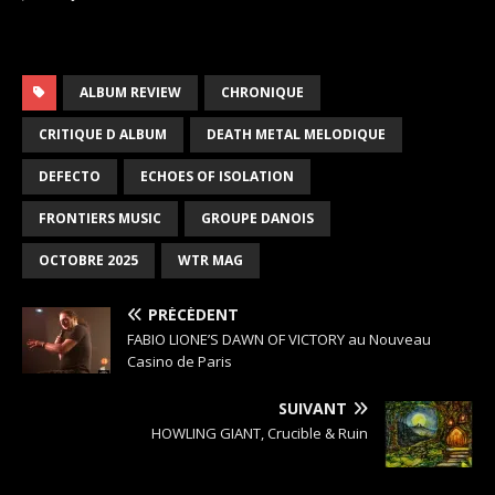
ALBUM REVIEW
CHRONIQUE
CRITIQUE D ALBUM
DEATH METAL MELODIQUE
DEFECTO
ECHOES OF ISOLATION
FRONTIERS MUSIC
GROUPE DANOIS
OCTOBRE 2025
WTR MAG
PRÉCÉDENT
FABIO LIONE’S DAWN OF VICTORY au Nouveau
Casino de Paris
SUIVANT
HOWLING GIANT, Crucible & Ruin