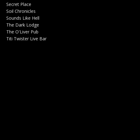
Secret Place
Salle de concerts 0
Soil Chronicles
Webzine 0
Sounds Like Hell
Production de Concerts 0
The Dark Lodge
Radio 0
The O'Liver Pub
Bar Concerts 0
Titi Twister Live Bar
Salle 0