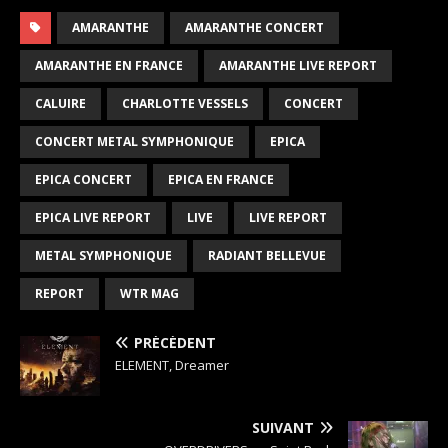
AMARANTHE
AMARANTHE CONCERT
AMARANTHE EN FRANCE
AMARANTHE LIVE REPORT
CALUIRE
CHARLOTTE VESSELS
CONCERT
CONCERT METAL SYMPHONIQUE
EPICA
EPICA CONCERT
EPICA EN FRANCE
EPICA LIVE REPORT
LIVE
LIVE REPORT
METAL SYMPHONIQUE
RADIANT BELLEVUE
REPORT
WTR MAG
PRÉCÉDENT
ELEMENT, Dreamer
SUIVANT