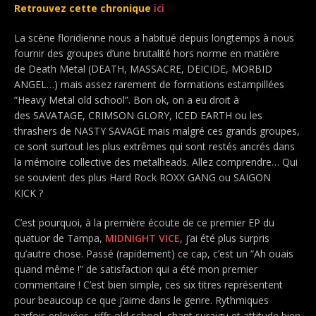
Retrouvez cette chronique
ici
La scène floridienne nous a habitué depuis longtemps à nous
fournir des groupes d’une brutalité hors norme en matière
de Death Metal (DEATH, MASSACRE, DEICIDE, MORBID
ANGEL…) mais assez rarement de formations estampillées
“Heavy Metal old school”. Bon ok, on a eu droit à
des SAVATAGE, CRIMSON GLORY, ICED EARTH ou les
thrashers de NASTY SAVAGE mais malgré ces grands groupes,
ce sont surtout les plus extrêmes qui sont restés ancrés dans
la mémoire collective des metalheads. Allez comprendre… Qui
se souvient des plus Hard Rock ROXX GANG ou SAIGON
KICK ?
C’est pourquoi, à la première écoute de ce premier EP du
quatuor de Tampa,
MIDNIGHT VICE
, j’ai été plus surpris
qu’autre chose. Passé (rapidement) ce cap, c’est un “Ah ouais
quand même !” de satisfaction qui a été mon premier
commentaire ! C’est bien simple, ces six titres représentent
pour beaucoup ce que j’aime dans le genre. Rythmiques
parfois enlevées, riffs old school, chant suraigu et attitude bien