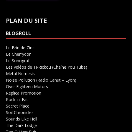
PLAN DU SITE
BLOGROLL
Le Brin de Zinc
Salle de concerts 0
Le Cherrydon
Salle de concerts 0
Le Sonograf
Salle de concerts 0
Les vidéos de Ti-Rickou (Chaîne You Tube)
0
Metal Nemesis
Radio 0
Noise Pollution (Radio Canut – Lyon)
0
Over Eighteen Motors
Salle de concerts 0
Replica Promotion
Production Musicale 0
Rock 'n' Eat
Salle de concerts 0
Secret Place
Salle de concerts 0
Soil Chronicles
Webzine 0
Sounds Like Hell
Production de Concerts 0
The Dark Lodge
Radio 0
The O'Liver Pub
Bar Concerts 0