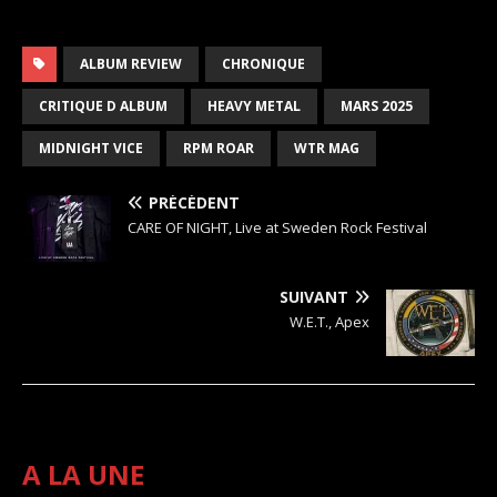
ALBUM REVIEW
CHRONIQUE
CRITIQUE D ALBUM
HEAVY METAL
MARS 2025
MIDNIGHT VICE
RPM ROAR
WTR MAG
PRÉCÉDENT
CARE OF NIGHT, Live at Sweden Rock Festival
SUIVANT
W.E.T., Apex
A LA UNE