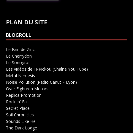
PLAN DU SITE
BLOGROLL
Le Brin de Zinc
Salle de concerts 0
Le Cherrydon
Salle de concerts 0
Le Sonograf
Salle de concerts 0
Les vidéos de Ti-Rickou (Chaîne You Tube)
0
Metal Nemesis
Radio 0
Noise Pollution (Radio Canut – Lyon)
0
Over Eighteen Motors
Salle de concerts 0
Replica Promotion
Production Musicale 0
Rock 'n' Eat
Salle de concerts 0
Secret Place
Salle de concerts 0
Soil Chronicles
Webzine 0
Sounds Like Hell
Production de Concerts 0
The Dark Lodge
Radio 0