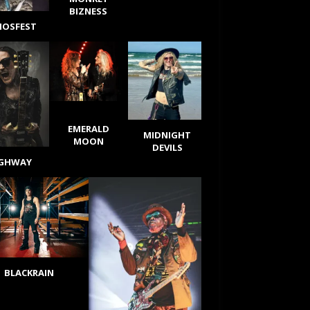
BIZNESS
IOSFEST
EMERALD
MIDNIGHT
MOON
DEVILS
IGHWAY
BLACKRAIN