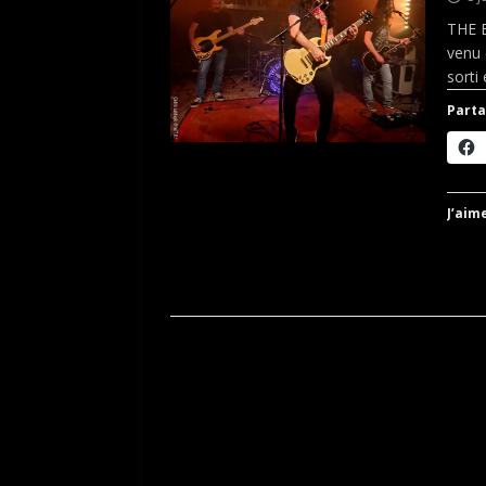
THE E
venu 
sorti
Parta
J’aime