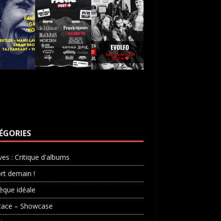
ÉGORIES
ves : Critique d'albums
rt demain !
èque idéale
cace – Showcase