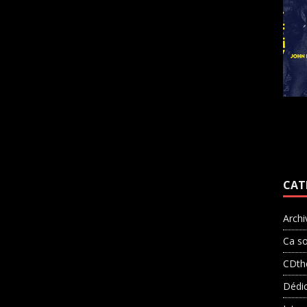
CAT
Archi
Ca so
CDth
Dédi