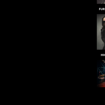
FUR
H