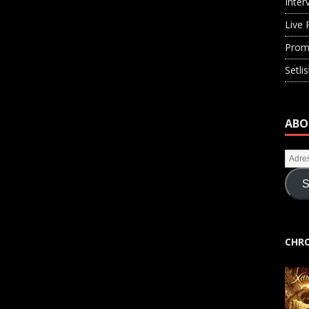
Inter
Live 
Prom
Setli
ABO
S
CHRO