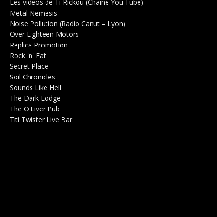
Les vidéos de Ti-Rickou (Chaîne You Tube)
0
Metal Nemesis
Radio 0
Noise Pollution (Radio Canut – Lyon)
0
Over Eighteen Motors
Salle de concerts 0
Replica Promotion
Production Musicale 0
Rock 'n' Eat
Salle de concerts 0
Secret Place
Salle de concerts 0
Soil Chronicles
Webzine 0
Sounds Like Hell
Production de Concerts 0
The Dark Lodge
Radio 0
The O'Liver Pub
Bar Concerts 0
Titi Twister Live Bar
Salle 0