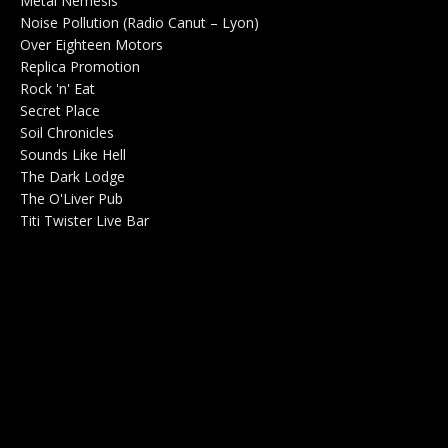
Metal Nemesis
Radio 0
Noise Pollution (Radio Canut – Lyon)
0
Over Eighteen Motors
Salle de concerts 0
Replica Promotion
Production Musicale 0
Rock 'n' Eat
Salle de concerts 0
Secret Place
Salle de concerts 0
Soil Chronicles
Webzine 0
Sounds Like Hell
Production de Concerts 0
The Dark Lodge
Radio 0
The O'Liver Pub
Bar Concerts 0
Titi Twister Live Bar
Salle 0