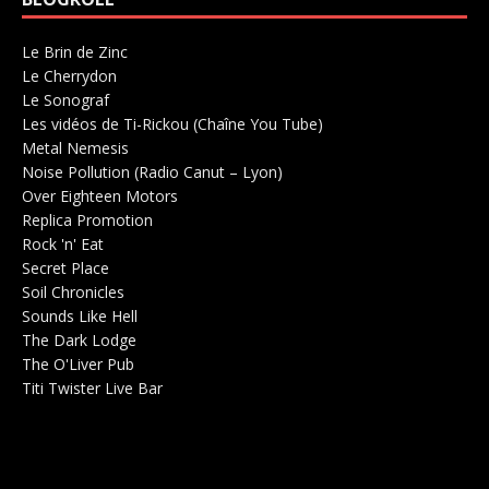
Le Brin de Zinc
Salle de concerts 0
Le Cherrydon
Salle de concerts 0
Le Sonograf
Salle de concerts 0
Les vidéos de Ti-Rickou (Chaîne You Tube)
0
Metal Nemesis
Radio 0
Noise Pollution (Radio Canut – Lyon)
0
Over Eighteen Motors
Salle de concerts 0
Replica Promotion
Production Musicale 0
Rock 'n' Eat
Salle de concerts 0
Secret Place
Salle de concerts 0
Soil Chronicles
Webzine 0
Sounds Like Hell
Production de Concerts 0
The Dark Lodge
Radio 0
The O'Liver Pub
Bar Concerts 0
Titi Twister Live Bar
Salle 0