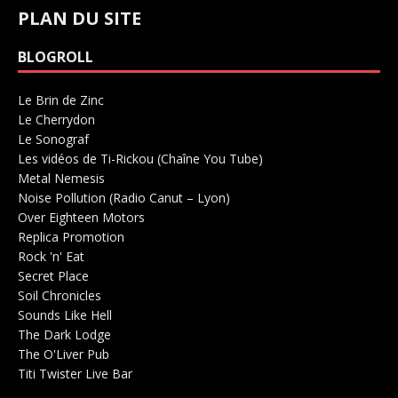
PLAN DU SITE
BLOGROLL
Le Brin de Zinc
Salle de concerts 0
Le Cherrydon
Salle de concerts 0
Le Sonograf
Salle de concerts 0
Les vidéos de Ti-Rickou (Chaîne You Tube)
0
Metal Nemesis
Radio 0
Noise Pollution (Radio Canut – Lyon)
0
Over Eighteen Motors
Salle de concerts 0
Replica Promotion
Production Musicale 0
Rock 'n' Eat
Salle de concerts 0
Secret Place
Salle de concerts 0
Soil Chronicles
Webzine 0
Sounds Like Hell
Production de Concerts 0
The Dark Lodge
Radio 0
The O'Liver Pub
Bar Concerts 0
Titi Twister Live Bar
Salle 0