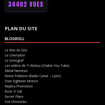
34402 VUES
PLAN DU SITE
BLOGROLL
Le Brin de Zinc
Salle de concerts 0
Le Cherrydon
Salle de concerts 0
Le Sonograf
Salle de concerts 0
Les vidéos de Ti-Rickou (Chaîne You Tube)
0
Metal Nemesis
Radio 0
Noise Pollution (Radio Canut – Lyon)
0
Over Eighteen Motors
Salle de concerts 0
Replica Promotion
Production Musicale 0
Rock 'n' Eat
Salle de concerts 0
Secret Place
Salle de concerts 0
Soil Chronicles
Webzine 0