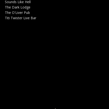
Sounds Like Hell
Production de Concerts 0
The Dark Lodge
Radio 0
The O'Liver Pub
Bar Concerts 0
Titi Twister Live Bar
Salle 0