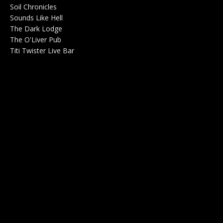
Soil Chronicles
Webzine 0
Sounds Like Hell
Production de Concerts 0
The Dark Lodge
Radio 0
The O'Liver Pub
Bar Concerts 0
Titi Twister Live Bar
Salle 0