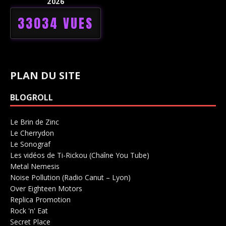
2026
33034 VUES
PLAN DU SITE
BLOGROLL
Le Brin de Zinc
Salle de concerts 0
Le Cherrydon
Salle de concerts 0
Le Sonograf
Salle de concerts 0
Les vidéos de Ti-Rickou (Chaîne You Tube)
0
Metal Nemesis
Radio 0
Noise Pollution (Radio Canut – Lyon)
0
Over Eighteen Motors
Salle de concerts 0
Replica Promotion
Production Musicale 0
Rock 'n' Eat
Salle de concerts 0
Secret Place
Salle de concerts 0