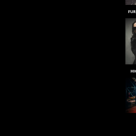
FUR
H