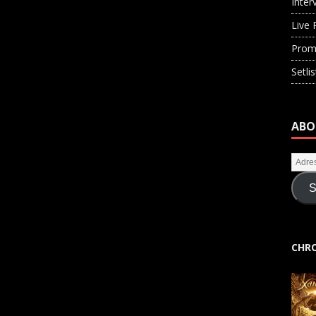
Inter
Live 
Prom
Setli
ABO
S
CHRO