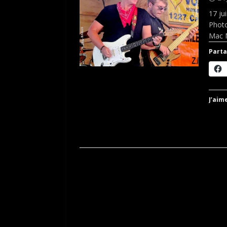
17 ju
Photo
Mac
Parta
J’aime