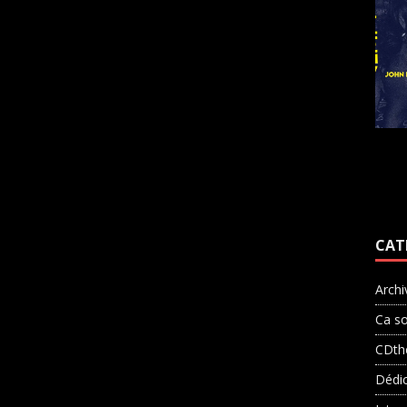
CAT
Archi
Ca so
CDth
Dédi