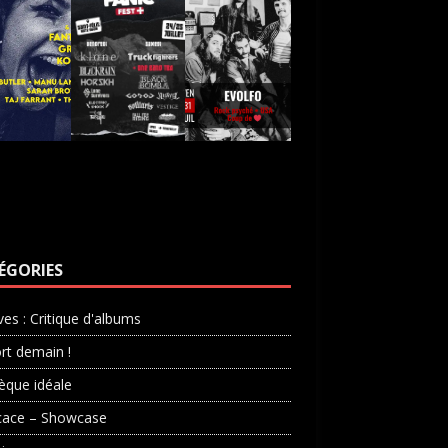
ÉGORIES
ves : Critique d'albums
rt demain !
èque idéale
cace – Showcase