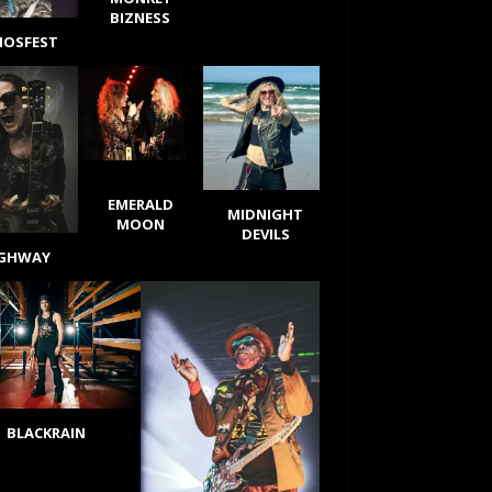
BIZNESS
IOSFEST
EMERALD
MIDNIGHT
MOON
DEVILS
IGHWAY
BLACKRAIN