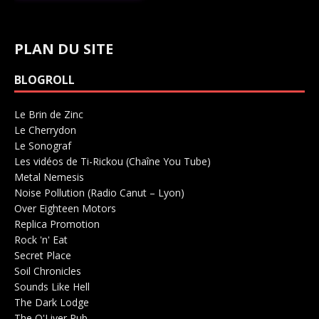
PLAN DU SITE
BLOGROLL
Le Brin de Zinc
Salle de concerts 0
Le Cherrydon
Salle de concerts 0
Le Sonograf
Salle de concerts 0
Les vidéos de Ti-Rickou (Chaîne You Tube)
0
Metal Nemesis
Radio 0
Noise Pollution (Radio Canut – Lyon)
0
Over Eighteen Motors
Salle de concerts 0
Replica Promotion
Production Musicale 0
Rock 'n' Eat
Salle de concerts 0
Secret Place
Salle de concerts 0
Soil Chronicles
Webzine 0
Sounds Like Hell
Production de Concerts 0
The Dark Lodge
Radio 0
The O'Liver Pub
Bar Concerts 0