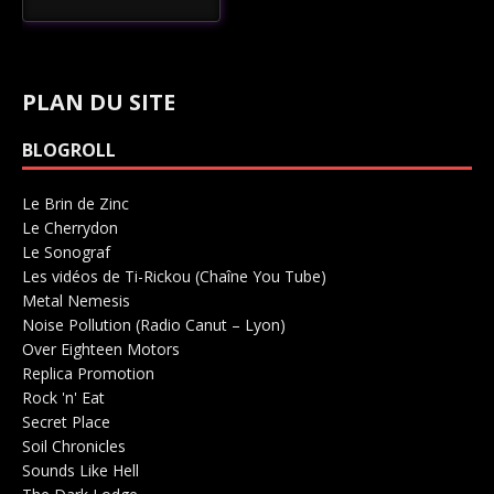
PLAN DU SITE
BLOGROLL
Le Brin de Zinc
Salle de concerts 0
Le Cherrydon
Salle de concerts 0
Le Sonograf
Salle de concerts 0
Les vidéos de Ti-Rickou (Chaîne You Tube)
0
Metal Nemesis
Radio 0
Noise Pollution (Radio Canut – Lyon)
0
Over Eighteen Motors
Salle de concerts 0
Replica Promotion
Production Musicale 0
Rock 'n' Eat
Salle de concerts 0
Secret Place
Salle de concerts 0
Soil Chronicles
Webzine 0
Sounds Like Hell
Production de Concerts 0