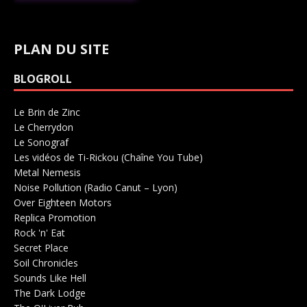
PLAN DU SITE
BLOGROLL
Le Brin de Zinc
Salle de concerts 0
Le Cherrydon
Salle de concerts 0
Le Sonograf
Salle de concerts 0
Les vidéos de Ti-Rickou (Chaîne You Tube)
0
Metal Nemesis
Radio 0
Noise Pollution (Radio Canut – Lyon)
0
Over Eighteen Motors
Salle de concerts 0
Replica Promotion
Production Musicale 0
Rock 'n' Eat
Salle de concerts 0
Secret Place
Salle de concerts 0
Soil Chronicles
Webzine 0
Sounds Like Hell
Production de Concerts 0
The Dark Lodge
Radio 0