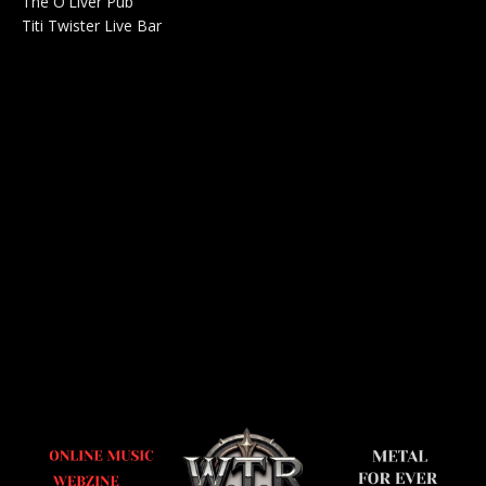
The O'Liver Pub
Bar Concerts 0
Titi Twister Live Bar
Salle 0