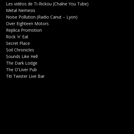
Les vidéos de Ti-Rickou (Chaîne You Tube)
0
Metal Nemesis
Radio 0
Noise Pollution (Radio Canut – Lyon)
0
Over Eighteen Motors
Salle de concerts 0
Replica Promotion
Production Musicale 0
Rock 'n' Eat
Salle de concerts 0
Secret Place
Salle de concerts 0
Soil Chronicles
Webzine 0
Sounds Like Hell
Production de Concerts 0
The Dark Lodge
Radio 0
The O'Liver Pub
Bar Concerts 0
Titi Twister Live Bar
Salle 0