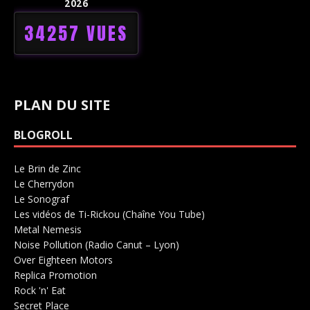
2026
34257 VUES
PLAN DU SITE
BLOGROLL
Le Brin de Zinc
Salle de concerts 0
Le Cherrydon
Salle de concerts 0
Le Sonograf
Salle de concerts 0
Les vidéos de Ti-Rickou (Chaîne You Tube)
0
Metal Nemesis
Radio 0
Noise Pollution (Radio Canut – Lyon)
0
Over Eighteen Motors
Salle de concerts 0
Replica Promotion
Production Musicale 0
Rock 'n' Eat
Salle de concerts 0
Secret Place
Salle de concerts 0