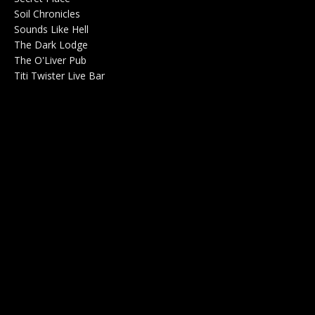
Soil Chronicles
Webzine 0
Sounds Like Hell
Production de Concerts 0
The Dark Lodge
Radio 0
The O'Liver Pub
Bar Concerts 0
Titi Twister Live Bar
Salle 0