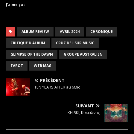
J’aime ça :
ALBUM REVIEW
AVRIL 2024
CHRONIQUE
CRITIQUE D ALBUM
CRUZ DEL SUR MUSIC
GLIMPSE OF THE DAWN
GROUPE AUSTRALIEN
TAROT
WTR MAG
PRÉCÉDENT
TEN YEARS AFTER au 6Mic
SUIVANT
KHIRKI, Κυκεώνας