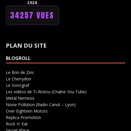
2026
34257 VUES
PLAN DU SITE
BLOGROLL
Le Brin de Zinc
Salle de concerts 0
Le Cherrydon
Salle de concerts 0
Le Sonograf
Salle de concerts 0
Les vidéos de Ti-Rickou (Chaîne You Tube)
0
Metal Nemesis
Radio 0
Noise Pollution (Radio Canut – Lyon)
0
Over Eighteen Motors
Salle de concerts 0
Replica Promotion
Production Musicale 0
Rock 'n' Eat
Salle de concerts 0
Secret Place
Salle de concerts 0