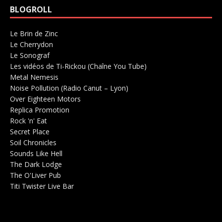
BLOGROLL
Le Brin de Zinc
Salle de concerts 0
Le Cherrydon
Salle de concerts 0
Le Sonograf
Salle de concerts 0
Les vidéos de Ti-Rickou (Chaîne You Tube)
0
Metal Nemesis
Radio 0
Noise Pollution (Radio Canut – Lyon)
0
Over Eighteen Motors
Salle de concerts 0
Replica Promotion
Production Musicale 0
Rock 'n' Eat
Salle de concerts 0
Secret Place
Salle de concerts 0
Soil Chronicles
Webzine 0
Sounds Like Hell
Production de Concerts 0
The Dark Lodge
Radio 0
The O'Liver Pub
Bar Concerts 0
Titi Twister Live Bar
Salle 0