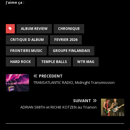
J’aime ça :
ALBUM REVIEW
CHRONIQUE
CRITIQUE D ALBUM
FEVRIER 2026
FRONTIERS MUSIC
GROUPE FINLANDAIS
HARD ROCK
TEMPLE BALLS
WTR MAG
PRÉCÉDENT
TRANSATLANTIC RADIO, Midnight Transmission
SUIVANT
ADRIAN SMITH et RICHIE KOTZEN au Trianon