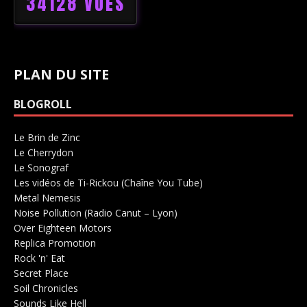
34128 VUES
PLAN DU SITE
BLOGROLL
Le Brin de Zinc
Salle de concerts 0
Le Cherrydon
Salle de concerts 0
Le Sonograf
Salle de concerts 0
Les vidéos de Ti-Rickou (Chaîne You Tube)
0
Metal Nemesis
Radio 0
Noise Pollution (Radio Canut – Lyon)
0
Over Eighteen Motors
Salle de concerts 0
Replica Promotion
Production Musicale 0
Rock 'n' Eat
Salle de concerts 0
Secret Place
Salle de concerts 0
Soil Chronicles
Webzine 0
Sounds Like Hell
Production de Concerts 0