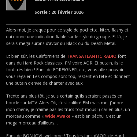
Sortie : 20 février 2026
Alors moi, je craque pour ce style de pochette, kitch, flashy et
qui donne une indication fiable sur le style du groupe. Et là, je
serais mega surpris d’avoir du Black ou du Death Metal.
Et bien sûr, les Californiens de
TRANSATLANTIC RADIO
font
dans du Hard Rock classieux, FM voire AOR. Et putain, ils le
font très bien ! Fans de FOREIGNER, etc, vous allez pouvoir
vous régaler. Les compos sont top, restent en tête et donnent
une putain d’envie de chanter avec eux.
Trente ans plus tôt, je suis certain qu’ils seraient passés en
boucle sur MTV. Alors Ok, c’est calibré FM mais moi j’adore
(non chérie, je n’aime pas les trucs tout mous !) car en plus, un
morceau comme «
Wide Awake
» est bien pêchu. C’est un
mega morceau d’ailleurs…
Fans de BON JOVI, welcome ! Tous les fans d’AOR, de Hard