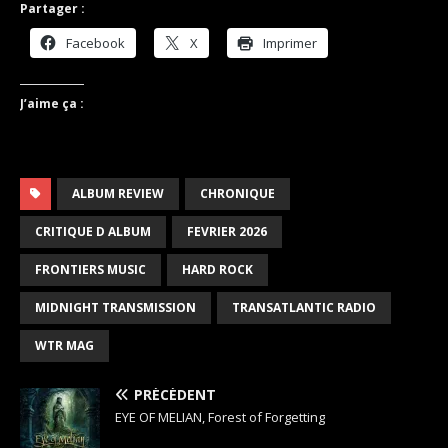
Partager :
Facebook
X
Imprimer
J’aime ça :
ALBUM REVIEW
CHRONIQUE
CRITIQUE D ALBUM
FEVRIER 2026
FRONTIERS MUSIC
HARD ROCK
MIDNIGHT TRANSMISSION
TRANSATLANTIC RADIO
WTR MAG
PRÉCÉDENT
EYE OF MELIAN, Forest of Forgetting