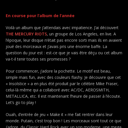
En course pour l’album de l’année
Voilà un album que j’attendais avec impatience. J’ai découvert
THE MERCURY RIOTS
, un groupe de Los Angeles, en live. A
l’époque, leur disque n’était pas encore sorti mais ils en avaient
joué des morceaux et j’avais pris une énorme baffe. La
question du jour est : est-ce que je vais être déçu ou cet album
va-t-il tenir toutes ses promesses ?
Pour commencer, j’adore la pochette. Le motif est beau,
simple mais fun, avec des couleurs flashy. Je découvre que cet
« Insolstice » a en plus été produit par le célèbre Mike Fraser,
celui-là même qui a collaboré avec AC/DC, AEROSMITH,
METALLICA, etc. Il est maintenant l’heure de passer à l’écoute.
Let’s go to play !
Ouah, d’entrée de jeu « Make it » me fait rentrer dans leur
monde. Putain, c’est trop bon ! Les morceaux sont tout ce que
j’adore, du Classic Hard Rock avec un son moderne, une mega