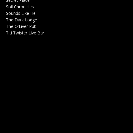
Secret Place
Salle de concerts 0
Soil Chronicles
Webzine 0
Sounds Like Hell
Production de Concerts 0
The Dark Lodge
Radio 0
The O'Liver Pub
Bar Concerts 0
Titi Twister Live Bar
Salle 0