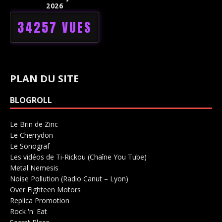
2026
34257 VUES
PLAN DU SITE
BLOGROLL
Le Brin de Zinc
Salle de concerts 0
Le Cherrydon
Salle de concerts 0
Le Sonograf
Salle de concerts 0
Les vidéos de Ti-Rickou (Chaîne You Tube)
0
Metal Nemesis
Radio 0
Noise Pollution (Radio Canut – Lyon)
0
Over Eighteen Motors
Salle de concerts 0
Replica Promotion
Production Musicale 0
Rock 'n' Eat
Salle de concerts 0