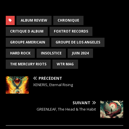
ALBUM REVIEW
CHRONIQUE
CRITIQUE D ALBUM
FOXTROT RECORDS
GROUPE AMERICAIN
GROUPE DE LOS ANGELES
HARD ROCK
INSOLSTICE
JUIN 2024
THE MERCURY RIOTS
WTR MAG
PRÉCÉDENT
XENERIS, Eternal Rising
SUIVANT
GREENLEAF, The Head & The Habit