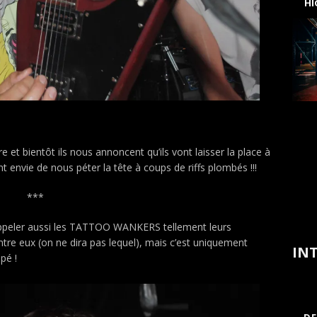
H
 et bientôt ils nous annoncent qu’ils vont laisser la place à
t envie de nous péter la tête à coups de riffs plombés !!!
***
ppeler aussi les TATTOO WANKERS tellement leurs
re eux (on ne dira pas lequel), mais c’est uniquement
INT
pé !