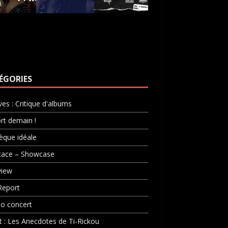
ÉGORIES
ves : Critique d'albums
rt demain !
èque idéale
cace – Showcase
view
Report
o concert
st : Les Anecdotes de Ti-Rickou