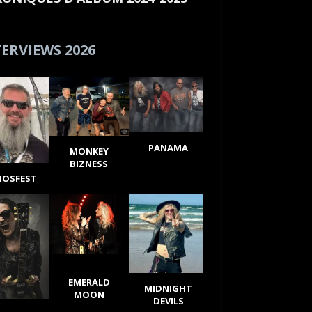
ERVIEWS 2026
PANAMA
MONKEY
BIZNESS
IOSFEST
EMERALD
MIDNIGHT
MOON
DEVILS