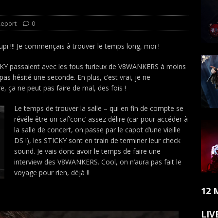
Report
0
upi !!! Je commençais à trouver le temps long, moi !
CKY passaient avec les fous furieux de V8WANKERS à moins
as hésité une seconde. En plus, c’est vrai, je ne
 ça ne peut pas faire de mal, des fois !
Le temps de trouver la salle – qui en fin de compte se
révéle être un caf’conc’ assez délire (car pour accéder à
la salle de concert, on passe par le capot d’une vieille
DS !), les STICKY sont en train de terminer leur check
sound. Je vais donc avoir le temps de faire une
interview des V8WANKERS. Cool, on n’aura pas fait le
voyage pour rien, déjà !!
12 
LIV