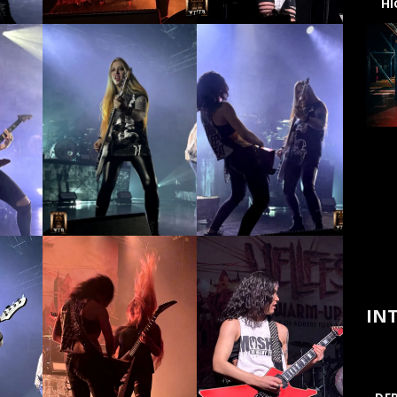
H
INT