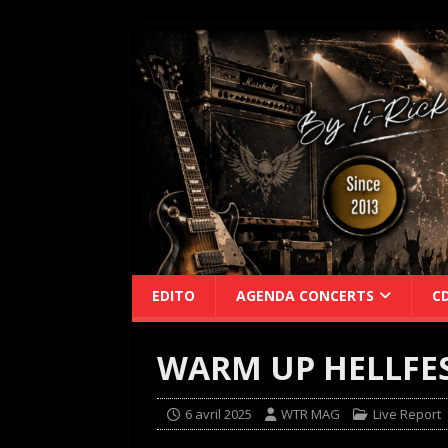
EDITO
AGENDA CONCERTS
C
WARM UP HELLFEST
6 avril 2025
WTR MAG
Live Report