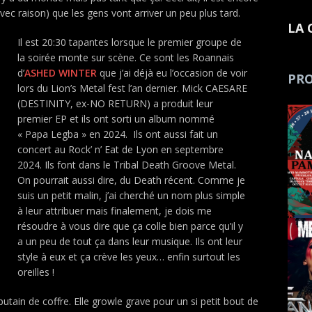
vec raison) que les gens vont arriver un peu plus tard.
LA 
Il est 20:30 tapantes lorsque le premier groupe de
la soirée monte sur scène. Ce sont les Roannais
d’
ASHED WINTER
que j’ai déjà eu l’occasion de voir
PRO
lors du Lion’s Metal fest l’an dernier. Mick CAESARE
(DESTINITY, ex-NO RETURN) a produit leur
premier EP et ils ont sorti un album nommé
« Papa Legba » en 2024. Ils ont aussi fait un
concert au Rock’ n’ Eat de Lyon en septembre
2024. Ils font dans le Tribal Death Groove Metal.
On pourrait aussi dire, du Death récent. Comme je
suis un petit malin, j’ai cherché un nom plus simple
à leur attribuer mais finalement, je dois me
résoudre à vous dire que ça colle bien parce qu’il y
a un peu de tout ça dans leur musique. Ils ont leur
style à eux et ça crève les yeux… enfin surtout les
oreilles !
putain de coffre. Elle growle grave pour un si petit bout de