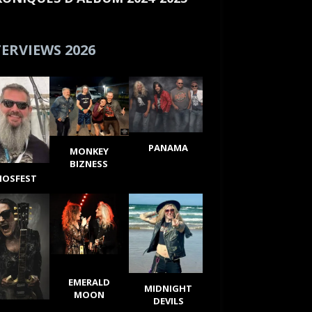
ERVIEWS 2026
PANAMA
MONKEY
BIZNESS
IOSFEST
EMERALD
MIDNIGHT
MOON
DEVILS