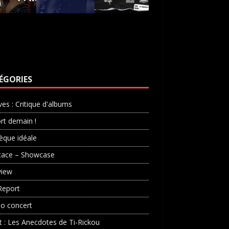
ÉGORIES
ves : Critique d'albums
rt demain !
èque idéale
cace – Showcase
view
Report
o concert
st : Les Anecdotes de Ti-Rickou