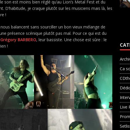
le son est moins bien réglé qu’au Lion’s Metal Fest et du
t. D’habitude, je craque plutôt sur les musiciens mais là, les
re !
ls nous balancent sans sourciller un bon vieux mélange de
 une présence scénique plutôt pas mal. Pour ce qui est du
r
Grégory BARBERO
, leur bassiste. Une chose est sûre : le
CAT
ien !
Archi
Ca so
CDth
Dédi
Inter
Live 
Prom
Setli