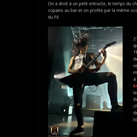
On a droit à un petit entracte, le temps du c
copains au bar et on profite par la même oc
du Fil.
2
q
T
d
r
m
à 
K
la
B
ch
d
to