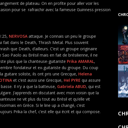
hangement de plateau. On en profite pour aller voir les
casion pour se rafraichir avec la fameuse Guinness pression
CHRO
1:25,
NERVOSA
attaque. Je connais un peu le groupe
ui fait dans le Death, Thrash Metal. Plus souvent
hrash que Death, d’ailleurs. C’est un groupe originaire
e Sao Paolo au Brésil mais en fait de brésilienne, il ne
este plus que la chanteuse-guitariste
Prika AMARAL
,
embre fondateur et ex-guitariste du groupe. Du coup
la guitare soliste, ils ont pris une Grecque,
Helena
OTINA
et c’est aussi une Grecque,
Hel PYRE
qui assure
 basse. Il n’y a que la batteuse,
Gabriela ABUD
, qui est
ulgare. J’apprends en discutant avec mon voisin que la
anteuse ne vit plus du tout au Brésil et qu’elle vit
ésormais en Grèce. Si le line up a changé, c’est
ujours Prika la chef, c’est elle qui écrit et qui compose.
CHR
CHR