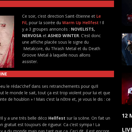
Ce soir, c’est direction Saint-Etienne et
Le
Fil
, pour la soirée du
Warm Up Hellfest
! Il
y a 3 groupes annoncés :
NOVELISTS,
NERVOSA
et
ASHED WINTER
. C’est donc
une affiche placée sous le signe du
Metalcore, du Thrash Metal et du Death
Groove Metal à laquelle nous allons
assister.
NINE
peu le rédac’chef dans ses retranchements pour qu’il
 le monde le sait, tout ça est trop violent pour lui et que
nte de houblon » ! Mais c’est la nôtre et, je vous le dis : ce
12 
’il y a une très belle déco
Hellfest
sur la scène. On fait un
n gratuit est toujours de rigueur. Ca c’est sympa ! La
LIV
l y a du monde mais pas tant que ça. Ceci dit, il est encore