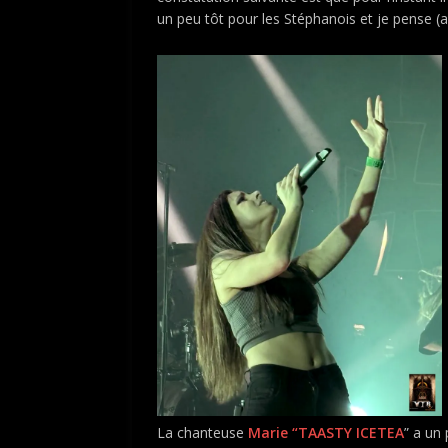
un peu tôt pour les Stéphanois et je pense (a
La chanteuse
Marie “TAASTY ICETEA
” a un 