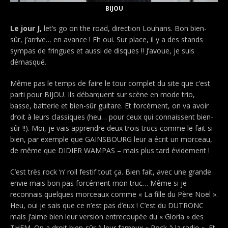
BIJOU
Le jour J,
let’s go on the road, direction Louhans. Bon bien-
sûr, j’arrive… en avance ! Eh oui. Sur place, il y a des stands
sympas de fringues et aussi de disques !! J’avoue, je suis
démasqué.
Même pas le temps de faire le tour complet du site que c’est
parti pour BIJOU. Ils débarquent sur scène en mode trio
,
basse, batterie et bien-sûr guitare. Et forcément, on va avoir
droit à leurs classiques (heu… pour ceux qui connaissent bien-
sûr !!). Moi, je vais apprendre deux trois trucs comme le fait si
bien, par exemple que GAINSBOURG leur a écrit un morceau,
de même que DIDIER WAMPAS – mais plus tard évidement !
C’est très rock ‘n’ roll festif tout ça.
Bien fait, avec une grande
envie mais bon pas forcément mon truc… Même si je
reconnais quelques morceaux comme « La fille du Père Noël ».
Heu, oui je sais que ce n’est pas d’eux ! C’est du DUTRONC
mais j’aime bien leur version entrecoupée du « Gloria » des
THEM. On a droit bien-sûr à leur fameux « Rock à la radio ». Et