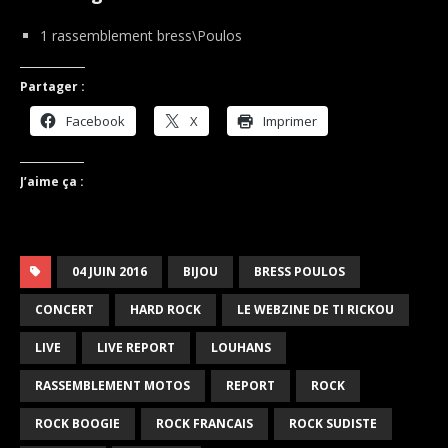
1 rassemblement bress\Poulos
Partager :
Facebook
X
Imprimer
J’aime ça :
04 JUIN 2016
BIJOU
BRESS POULOS
CONCERT
HARD ROCK
LE WEBZINE DE TI RICKOU
LIVE
LIVE REPORT
LOUHANS
RASSEMBLEMENT MOTOS
REPORT
ROCK
ROCK BOOGIE
ROCK FRANCAIS
ROCK SUDISTE