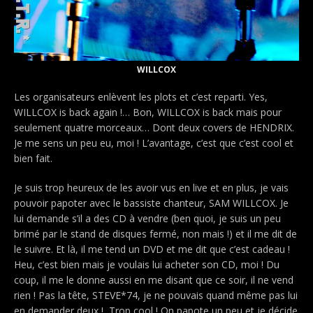
WILLCOX
Les organisateurs enlèvent les plots et c’est reparti. Yes,
WILLCOX is back again !… Bon, WILLCOX is back mais pour
seulement quatre morceaux… Dont deux covers de HENDRIX.
Je me sens un peu eu, moi ! L’avantage, c’est que c’est cool et
bien fait.
Je suis trop heureux de les avoir vus en live et en plus, je vais
pouvoir papoter avec le bassiste chanteur, SAM WILLCOX. Je
lui demande s’il a des CD à vendre (ben quoi, je suis un peu
brimé par le stand de disques fermé, non mais !) et il me dit de
le suivre. Et là, il me tend un DVD et me dit que c’est cadeau !
Heu, c’est bien mais je voulais lui acheter son CD, moi ! Du
coup,
il me le donne aussi en me disant que ce soir, il ne vend
rien ! Pas la tête, STEVE*74, je ne pouvais quand même pas lui
en demander deux ! Trop cool ! On papote un peu et je décide