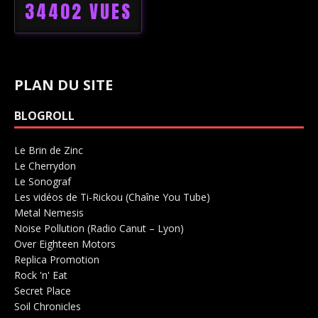
34402 VUES
PLAN DU SITE
BLOGROLL
Le Brin de Zinc
Salle de concerts 0
Le Cherrydon
Salle de concerts 0
Le Sonograf
Salle de concerts 0
Les vidéos de Ti-Rickou (Chaîne You Tube)
0
Metal Nemesis
Radio 0
Noise Pollution (Radio Canut – Lyon)
0
Over Eighteen Motors
Salle de concerts 0
Replica Promotion
Production Musicale 0
Rock 'n' Eat
Salle de concerts 0
Secret Place
Salle de concerts 0
Soil Chronicles
Webzine 0