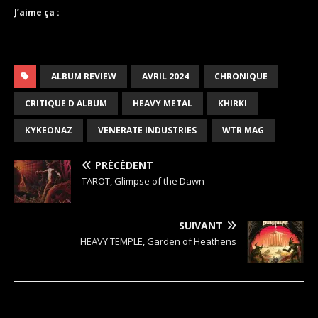
J’aime ça :
ALBUM REVIEW
AVRIL 2024
CHRONIQUE
CRITIQUE D ALBUM
HEAVY METAL
KHIRKI
KYKEONAZ
VENERATE INDUSTRIES
WTR MAG
PRÉCÉDENT
TAROT, Glimpse of the Dawn
SUIVANT
HEAVY TEMPLE, Garden of Heathens