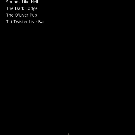
Sounds Like Hell
Production de Concerts 0
The Dark Lodge
Radio 0
The O'Liver Pub
Bar Concerts 0
Titi Twister Live Bar
Salle 0