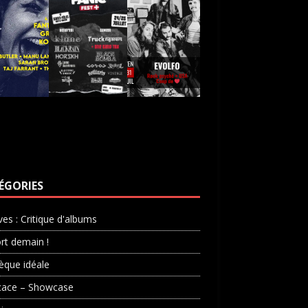
ÉGORIES
ves : Critique d'albums
rt demain !
èque idéale
cace – Showcase