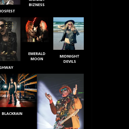
BIZNESS
IOSFEST
EMERALD
MIDNIGHT
MOON
DEVILS
IGHWAY
BLACKRAIN