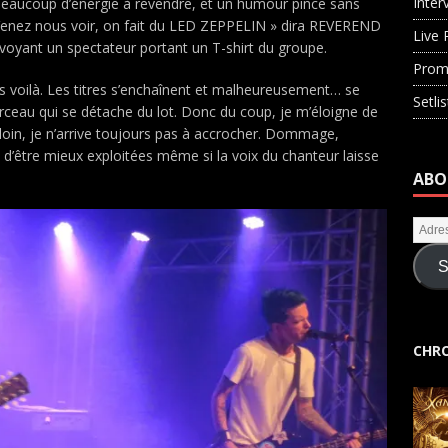
Inter
 beaucoup d’énergie à revendre, et un humour pince sans
« Venez nous voir, on fait du LED ZEPPELIN » dira REVEREND
Live 
voyant un spectateur portant un T-shirt du groupe.
Prom
s voilà. Les titres s’enchaînent et malheureusement… se
Setli
ceau qui se détache du lot. Donc du coup, je m’éloigne de
loin, je n’arrive toujours pas à accrocher. Dommage,
t d’être mieux exploitées même si la voix du chanteur laisse
ABO
S
CHRO