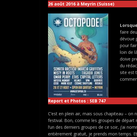
26 août 2016 à Meyrin (Suisse)
Lorsque
faire de
dévoue p
pour fai
loin de 
doive pre
du rédac
site est
comment 
Report et Photos : SEB 747
C’est en plein air, mais sous chapiteau – on 
festival.
Bon, comme les groupes de départ ne
l’un des derniers groupes de ce soir, j’ai 
entièrement gratuit, je prends mon temps. Et 