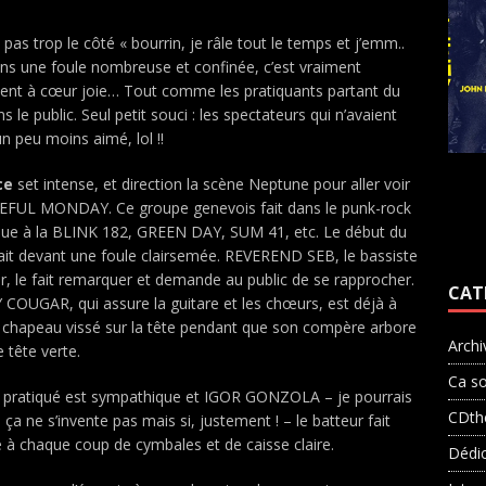
 pas trop le côté « bourrin, je râle tout le temps et j’emm..
dans une foule nombreuse et confinée, c’est vraiment
ent à cœur joie… Tout comme les pratiquants partant du
 le public. Seul petit souci : les spectateurs qui n’avaient
n peu moins aimé, lol !!
ce
set intense, et direction la scène Neptune pour aller voir
EFUL MONDAY. Ce groupe genevois fait dans le punk-rock
ue à la BLINK 182, GREEN DAY, SUM 41, etc. Le début du
fait devant une foule clairsemée. REVEREND SEB, le bassiste
r, le fait remarquer et demande au public de se rapprocher.
CAT
COUGAR, qui assure la guitare et les chœurs, est déjà à
e chapeau vissé sur la tête pendant que son compère arbore
Archi
e tête verte.
Ca so
e pratiqué est sympathique et IGOR GONZOLA – je pourrais
CDth
 ça ne s’invente pas mais si, justement ! – le batteur fait
à chaque coup de cymbales et de caisse claire.
Dédi