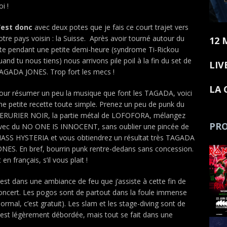
i !
’est donc
avec deux potes que je fais ce court trajet vers
otre pays voisin : la Suisse. Après avoir tourné autour du
12 
ite pendant une petite demi-heure (syndrome Ti-Rickou
uand tu nous tiens) nous arrivons pile poil à la fin du set de
LIV
AGADA JONES. Trop fort les mecs !
LA 
our résumer un peu la musique que font les TAGADA, voici
ne petite recette toute simple. Prenez un peu de punk du
ERURIER NOIR, la partie métal de LOFOFORA, mélangez
PRO
vec du NO ONE IS INNOCENT, sans oublier une pincée de
ASS HYSTERIA et vous obtiendrez un résultat très TAGADA
ONES. En bref, bourrin punk rentre-dedans sans concession.
t en français, s’il vous plait !
’est dans une ambiance de feu que j’assiste à cette fin de
oncert. Les pogos sont de partout dans la foule immense
normal, c’est gratuit). Les slam et les stage-diving sont de
 est légèrement débordée, mais tout se fait dans une