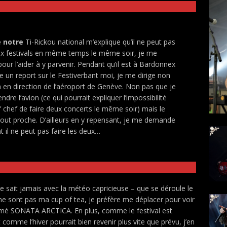
 notre
Ti-Rickou national m’explique qu’il ne peut pas
ux festivals en même temps le même soir, je me
our l’aider à y parvenir. Pendant qu’il est à Bardonnex
re un report sur le Festiverbant moi, je me dirige non
là en direction de l’aéroport de Genève. Non pas que je
ndre l’avion (ce qui pourrait expliquer l’impossibilité
’ chef de faire deux concerts le même soir) mais le
 tout proche. D’ailleurs en y repensant, je me demande
il ne peut pas faire les deux…
ne sait jamais avec la météo capricieuse – que se déroule le
 sont pas ma cup of tea, je préfère me déplacer pour voir
nommé SONATA ARCTICA. En plus, comme le festival est
comme l’hiver pourrait bien revenir plus vite que prévu, j’en