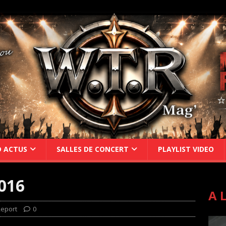
D ACTUS
SALLES DE CONCERT
PLAYLIST VIDEO
016
A 
Report
0