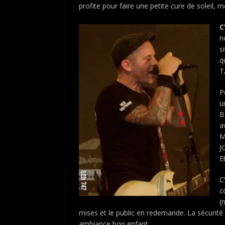
profite pour faire une petite cure de soleil, mo
C
n
s
q
T
P
u
B
a
M
J
E
C
c
(
mises et le public en redemande. La sécurité
ambiance bon enfant.