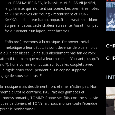
sont PASI KAUPPINEN, le bassiste, et ELIAS VILJANEN,
le guitariste, qui montent sur scène. Les premières notes
de « The Wolves die Young » retentissent et TONY
KAKKO, le chanteur barbu, apparaît en sweat-shirt blanc.
Surprenant sous cette chaleur écrasante. Aurait-il un peu
froid ? Venant d’un lapon, c’est bizarre !
Enfin bref, revenons à la musique. De power-métal
CHR
mélodique à leur début, ils sont devenus de plus en plus
 là où le bât blesse : je ne suis absolument pas fan de rock
CHR
attentif tant bien que mal à leur musique. D’autant plus qu’à
rlu ?), hurle comme un putois sur tous les couplets avec
! Je rigole sous cape, pendant qu’un copine supporte
égage de sous ses bras. Epique !
INT
 la musique mais décidément non, elle ne m’attire pas. Non
même plutôt le contraire. PASI fait des grimaces et
os impressionnants, TOMMY frappe ses fûts comme si sa vie
ppes de claviers et TONY fait nous montre toute l’étendue
é gosier le bonhomme !