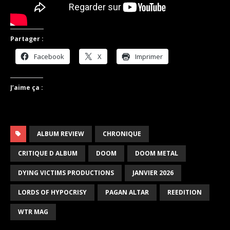
Partager :
Facebook
X
Imprimer
J’aime ça :
ALBUM REVIEW
CHRONIQUE
CRITIQUE D ALBUM
DOOM
DOOM METAL
DYING VICTIMS PRODUCTIONS
JANVIER 2026
LORDS OF HYPOCRISY
PAGAN ALTAR
REEDITION
WTR MAG