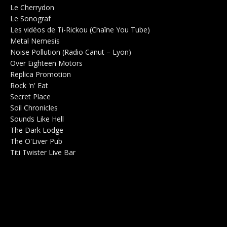
Le Cherrydon
Salle de concerts 0
Le Sonograf
Salle de concerts 0
Les vidéos de Ti-Rickou (Chaîne You Tube)
0
Metal Nemesis
Radio 0
Noise Pollution (Radio Canut – Lyon)
0
Over Eighteen Motors
Salle de concerts 0
Replica Promotion
Production Musicale 0
Rock 'n' Eat
Salle de concerts 0
Secret Place
Salle de concerts 0
Soil Chronicles
Webzine 0
Sounds Like Hell
Production de Concerts 0
The Dark Lodge
Radio 0
The O'Liver Pub
Bar Concerts 0
Titi Twister Live Bar
Salle 0