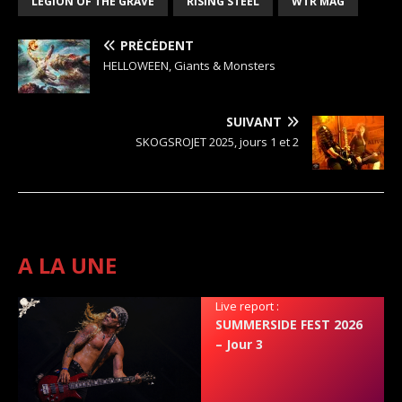
LEGION OF THE GRAVE
RISING STEEL
WTR MAG
PRÉCÉDENT
HELLOWEEN, Giants & Monsters
SUIVANT
SKOGSROJET 2025, jours 1 et 2
A LA UNE
Live report :
SUMMERSIDE FEST 2026
– Jour 3