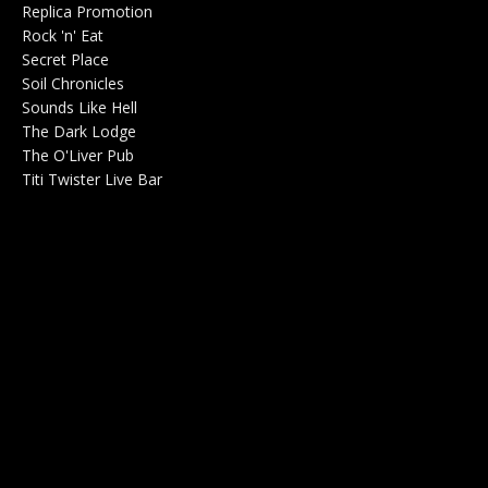
Replica Promotion
Production Musicale 0
Rock 'n' Eat
Salle de concerts 0
Secret Place
Salle de concerts 0
Soil Chronicles
Webzine 0
Sounds Like Hell
Production de Concerts 0
The Dark Lodge
Radio 0
The O'Liver Pub
Bar Concerts 0
Titi Twister Live Bar
Salle 0