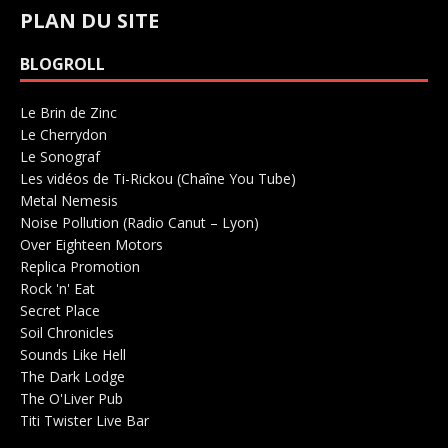
PLAN DU SITE
BLOGROLL
Le Brin de Zinc
Salle de concerts 0
Le Cherrydon
Salle de concerts 0
Le Sonograf
Salle de concerts 0
Les vidéos de Ti-Rickou (Chaîne You Tube)
0
Metal Nemesis
Radio 0
Noise Pollution (Radio Canut – Lyon)
0
Over Eighteen Motors
Salle de concerts 0
Replica Promotion
Production Musicale 0
Rock 'n' Eat
Salle de concerts 0
Secret Place
Salle de concerts 0
Soil Chronicles
Webzine 0
Sounds Like Hell
Production de Concerts 0
The Dark Lodge
Radio 0
The O'Liver Pub
Bar Concerts 0
Titi Twister Live Bar
Salle 0