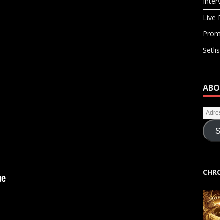
Inter
Live 
Prom
Setli
ABO
S
CHRO