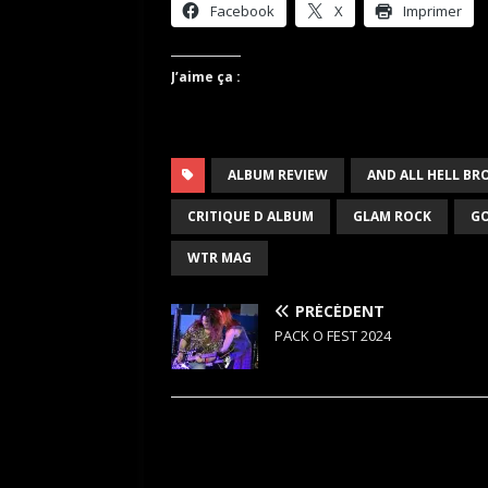
Facebook
X
Imprimer
J’aime ça :
ALBUM REVIEW
AND ALL HELL BR
CRITIQUE D ALBUM
GLAM ROCK
G
WTR MAG
PRÉCÉDENT
PACK O FEST 2024