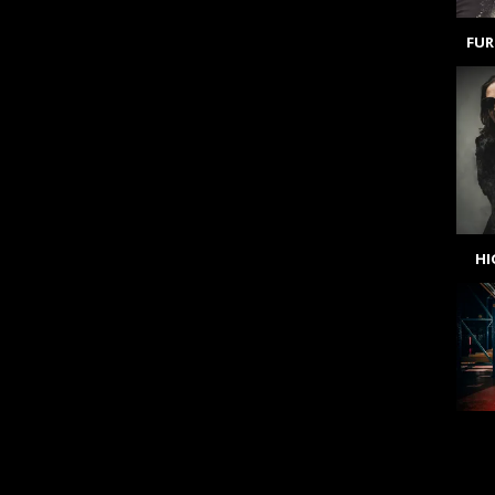
FUR
H