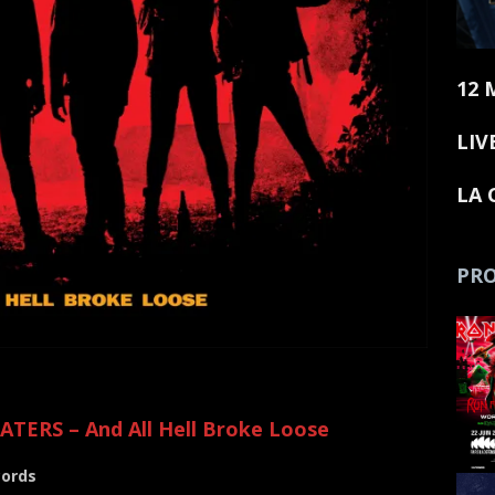
12 
LIV
LA 
PRO
TERS – And All Hell Broke Loose
cords