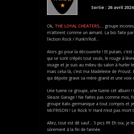
Sortie : 26 avril 2024
Ok,
THE LOYAL CHEATERS
…. groupe inconnu
m’attirent comme un aimant. La bio faite par
l’Action Rock / Punk’n’Roll…
Alors go pour la découverte ! Et putain, c’es
qui se sont crêpés tout seuls, le rouge à 
visage et je suis au milieu du salon à hurler 
mais celui-là, c’est ma Madeleine de Proust. 
qui dépote grave sa mère-grand et une voix q
Une tuerie ce groupe, une tuerie cet album ! E
Sleaze Garage ! Ne faites pas comme moi, fo
groupe italo-germanique a tout compris et je
McFRISON ! Le Rock ‘n’ Hard n’est pas mort 
Allez, tout est dit sauf… 5 pics !!!!! Eh oui, 
sûrement à la fin de l’année.