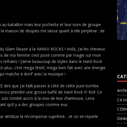
 au bataillon mais leur pochette et leur nom de groupe
 la maison de disques me laisse quant à elle perplexe : de
t du Glam Sleaze à la HANOI ROCKS ! Voilà, j’ai les cheveux
lèvres de ma femme s’est posé comme par magie sur mon
les refrains ! J’aime beaucoup de styles dans le Hard Rock
En plus, c’est mega festif, mega bien fait avec une énergie
ui matche à donf’ avec la musique !
CAT
t dire que j’ai failli passer à côté de cette pure bombe
Archi
ncez prendre une grosse baffe de Hard Rock ‘n’ Roll. Ce
 suis tombé accro à la voix de leur chanteuse, Lena
Ca so
tant qu’il y a des groupes comme eux.
CDth
je leur attribue la récompense suprême… et on en reparle
Dédi