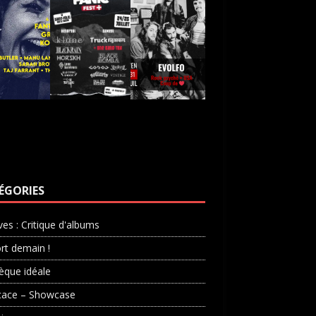
ÉGORIES
ves : Critique d'albums
rt demain !
èque idéale
cace – Showcase