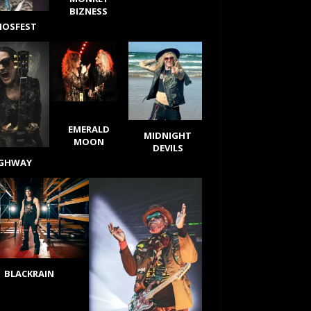
BIZNESS
IOSFEST
EMERALD
MIDNIGHT
MOON
DEVILS
IGHWAY
BLACKRAIN