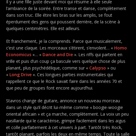
Il y a une fille juste devant moi qui résume à elle seule
l’ambiance de la soirée. Entre transe et danse, complètement
dans son truc. Elle étire les bras sur les amplis, se fout
éperdument des gens qui poussent derrière, de la scène à
quelques centimètres. Elle est ailleurs.
Et franchement, je la comprends. Parce que musicalement,
c’est une claque. Les morceaux s’étirent, s’envolent… «
Homo
Economicus
»… «
Dance and Die
». Les riffs qui partent en
vrille et puis d’un coup ça bascule vers quelque chose de plus
planant, plus psychédélique, comme sur «
Calypso
» ou
«
Long Drive
». Ces longues parties instrumentales qui
rappellent ce que le Rock savait faire dans les années 70 et
que peu de groupes font encore aujourd’hui.
Stavros change de guitare, annonce un nouveau morceau
dans un style qu’il décrit lui-même comme « boogie-woogie
oriental africain » et ça marche, complètement. La voix un peu
nasillarde qui le caractérise, grimpe facilement dans les aigus
et colle parfaitement à cet univers à part. Tantôt très Rock,
tantôt planant, parfois les deux en même temps. Toute la salle