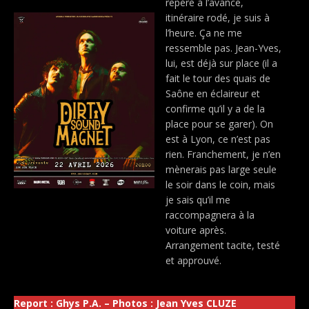
repéré à l’avance,
itinéraire rodé, je suis à
l’heure. Ça ne me
ressemble pas. Jean-Yves,
lui, est déjà sur place (il a
fait le tour des quais de
Saône en éclaireur et
confirme qu’il y a de la
place pour se garer). On
est à Lyon, ce n’est pas
rien. Franchement, je n’en
mènerais pas large seule
le soir dans le coin, mais
je sais qu’il me
raccompagnera à la
voiture après.
Arrangement tacite, testé
et approuvé.
Report : Ghys P.A. – Photos : Jean Yves CLUZE