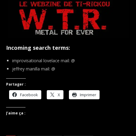
Incoming search terms:
improvisational lovelace mail: @
jeffrey manilla mail: @
Partager :
Facebook
X
Imprimer
J’aime ça :