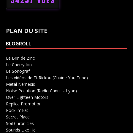
34257 VUES
PLAN DU SITE
BLOGROLL
Le Brin de Zinc
Salle de concerts 0
Le Cherrydon
Salle de concerts 0
Le Sonograf
Salle de concerts 0
Les vidéos de Ti-Rickou (Chaîne You Tube)
0
Metal Nemesis
Radio 0
Noise Pollution (Radio Canut – Lyon)
0
Over Eighteen Motors
Salle de concerts 0
Replica Promotion
Production Musicale 0
Rock 'n' Eat
Salle de concerts 0
Secret Place
Salle de concerts 0
Soil Chronicles
Webzine 0
Sounds Like Hell
Production de Concerts 0