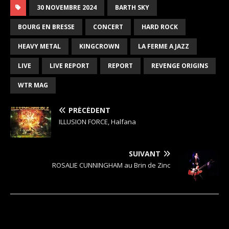
30 NOVEMBRE 2024
BARTH SKY
BOURG EN BRESSE
CONCERT
HARD ROCK
HEAVY METAL
KINGCROWN
LA FERME A JAZZ
LIVE
LIVE REPORT
REPORT
REVENGE ORIGINS
WTR MAG
PRÉCÉDENT
ILLUSION FORCE, Halfana
SUIVANT
ROSALIE CUNNINGHAM au Brin de Zinc