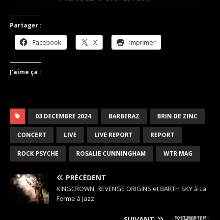
Partager :
Facebook
X
Imprimer
J’aime ça :
03 DECEMBRE 2024
BARBERAZ
BRIN DE ZINC
CONCERT
LIVE
LIVE REPORT
REPORT
ROCK PSYCHE
ROSALIE CUNNINGHAM
WTR MAG
PRÉCÉDENT
KINGCROWN, REVENGE ORIGINS et BARTH SKY à La
Ferme à Jazz
SUIVANT