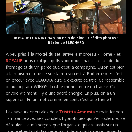
ROSALIE CUNNINGHAM au Brin de Zinc – Crédits photos :
Bérénice FLECHARD
A peu près à la moitié du set, arrive le morceau « Home » et
ROSALIE
nous explique qu’ils vont nous chanter « La joie du
fromage et du vin parce que c’est la campagne. Qu’on est bien
à la maison et que ce soir la maison est à Barberaz ». Et c’est
en chœur avec CLAUDIA qu’elle exécute ce titre. Ca ressemble
beaucoup aux WINGS. Tout le monde entre en transe. Ca
envoie vraiment, il y a une sacré énergie. En plus, on a un
super son. En un mot comme en cent, c’est une tuerie !
Les saveurs orientales de «
Tristitia Amnesia
» maintiennent
l’ambiance avec ses couplets hypnotiques qui s’enroulent et se
déroulent. Je m’aperçois que l’organiste qui est assis sur un
tabouret en bord d’estrade, est à deux doigts de se casser la