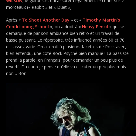
WILSON
, le guitariste, qui assurera également le chant sur 2
morceaux (« Rabbit » et « Duet »).
Après «
To Shoot Another Day
» et «
Timothy Martin’s
Conditioning School
», on a droit à «
Heavy Pencil
» qui se
démarque de par son ambiance bien rétro et un travail de
basse puissant. Le répertoire, très influencé années 60 et 70,
est assez varié. On a droit à plusieurs facettes de Rock avec,
bien entendu, une côté Rock Psyché bien marqué ! La bassiste
prend la parole, en Français, pour demander un peu plus de
reverb’. Du coup je pense qu’elle va discuter un peu plus mais
non… Bon.