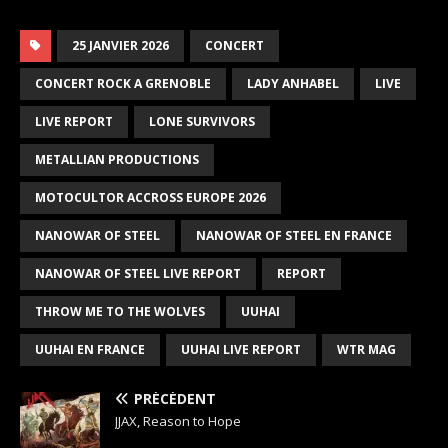
25 JANVIER 2026
CONCERT
CONCERT ROCK A GRENOBLE
LADY ANHABEL
LIVE
LIVE REPORT
LONE SURVIVORS
METALLIAN PRODUCTIONS
MOTOCULTOR ACCROSS EUROPE 2026
NANOWAR OF STEEL
NANOWAR OF STEEL EN FRANCE
NANOWAR OF STEEL LIVE REPORT
REPORT
THROW ME TO THE WOLVES
UUHAI
UUHAI EN FRANCE
UUHAI LIVE REPORT
WTR MAG
PRÉCÉDENT
JJAX, Reason to Hope