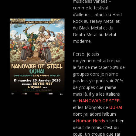
musicales variées –
comme le festival
d’ailleurs – allant du Hard
Rock au Heavy Metal et
du Black Metal et du
Death Metal au Metal
moderne.
Perso, je suis
moyennement attiré par
le fait de me taper 80% de
groupes dont je n’aime
pas le style pour voir 20%
de groupes que j’aime
mais là, il y a les Italiens
de
NANOWAR OF STEEL
et les Mongols de
UUHAI
dont j’ai adoré l’album
«
Human Herds
» sorti en
début de mois. C’est du
coup, un groupe que j’ai