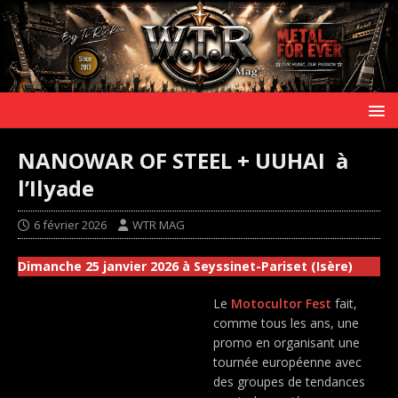
NANOWAR OF STEEL + UUHAI à
l’Ilyade
6 février 2026
WTR MAG
Dimanche 25 janvier 2026 à Seyssinet-Pariset (Isère)
Le
Motocultor Fest
fait,
comme tous les ans, une
promo en organisant une
tournée européenne avec
des groupes de tendances